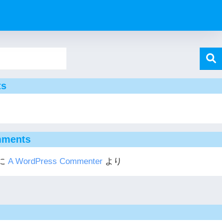
ts
!
mments
に
A WordPress Commenter
より