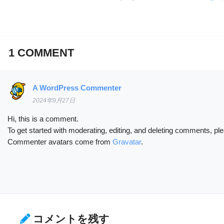
1
COMMENT
A WordPress Commenter
2024年9月27日
Hi, this is a comment.
To get started with moderating, editing, and deleting comments, p
Commenter avatars come from
Gravatar
.
コメントを残す